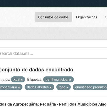
Conjuntos de dados
Organizações
G
conjunto de dados encontrado
matos:
XLS
Etiquetas:
perfil municipal
gropecuaria
dados abertos
ibge
quantidade produzi
dos da Agropecuária: Pecuária - Perfil dos Municípios Ala