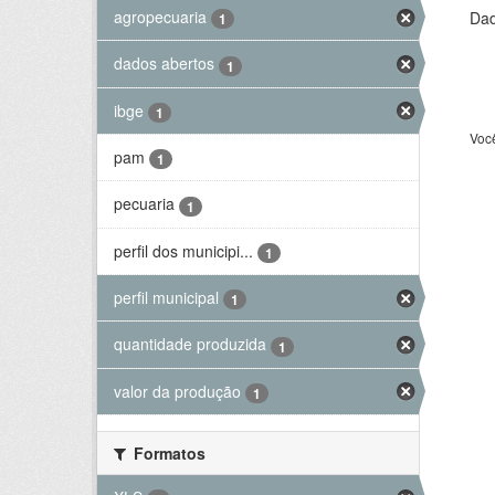
agropecuaria
Dad
1
dados abertos
1
ibge
1
Voc
pam
1
pecuaria
1
perfil dos municipi...
1
perfil municipal
1
quantidade produzida
1
valor da produção
1
Formatos