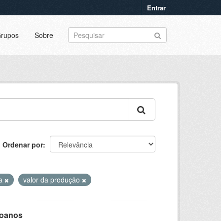
Entrar
rupos
Sobre
Ordenar por
da
valor da produção
goanos