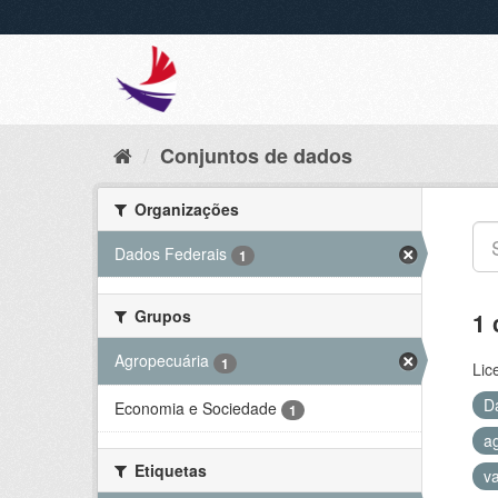
Conjuntos de dados
Organizações
Dados Federais
1
Grupos
1 
Agropecuária
1
Lic
D
Economia e Sociedade
1
a
Etiquetas
v