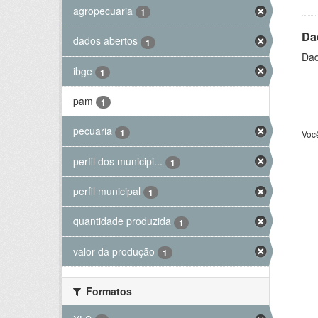
agropecuaria
1
Da
dados abertos
1
Dad
ibge
1
pam
1
pecuaria
1
Voc
perfil dos municipi...
1
perfil municipal
1
quantidade produzida
1
valor da produção
1
Formatos