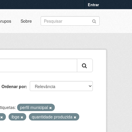
Entrar
rupos
Sobre
Ordenar por
tiquetas:
perfil municipal
s
ibge
quantidade produzida