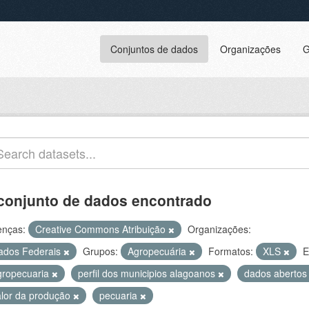
Conjuntos de dados
Organizações
G
conjunto de dados encontrado
enças:
Creative Commons Atribuição
Organizações:
ados Federais
Grupos:
Agropecuária
Formatos:
XLS
E
gropecuaria
perfil dos municipios alagoanos
dados aberto
alor da produção
pecuaria