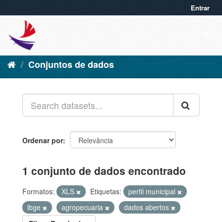
Entrar
Conjuntos de dados
Ordenar por
1 conjunto de dados encontrado
Formatos:
XLS
Etiquetas:
perfil municipal
ibge
agropecuaria
dados abertos