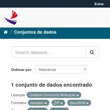
Entrar
Conjuntos de dados
Ordenar por
1 conjunto de dados encontrado
Licenças:
Creative Commons Atribuição
Formatos:
topojson
ZIP
GeoJSON