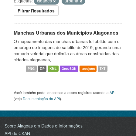
Etiquetas:
cidades
urbana
Filtrar Resultados
Manchas Urbanas dos Municípios Alagoanos
O mapeamento das manchas urbanas foi obtido com o
emprego de imagens de satélite de 2019, gerando uma
camada vetorial que delimita as áreas construídas das
cidades alagoanas,...
PNG
ZIP
KML
GeoJSON
topojson
TXT
Você também pode ter acesso a esses registros usando a
API
(veja
Documentação da API
).
Sobre Alagoas em Dados e Informações
API do CKAN