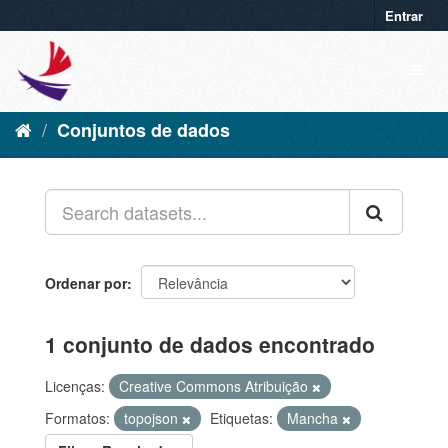
Entrar
Conjuntos de dados
Ordenar por
1 conjunto de dados encontrado
Licenças:
Creative Commons Atribuição
Formatos:
topojson
Etiquetas:
Mancha