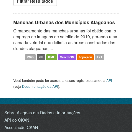
Filtrar Resultados
Manchas Urbanas dos Municípios Alagoanos
O mapeamento das manchas urbanas foi obtido com o
emprego de imagens de satélite de 2019, gerando uma
camada vetorial que delimita as áreas construídas das
cidades alagoanas,...
PNG
ZIP
KML
GeoJSON
topojson
TXT
Você também pode ter acesso a esses registros usando a
API
(veja
Documentação da API
).
Sobre Alagoas em Dados e Informações
API do CKAN
Associação CKAN