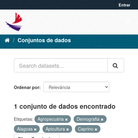
Entrar
Conjuntos de dados
Ordenar por
1 conjunto de dados encontrado
Etiquetas:
Agropecuária
Demografia
Alagoas
Apicultura
Caprino