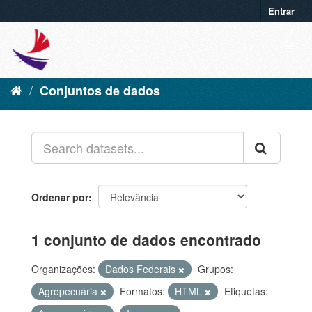
Entrar
Conjuntos de dados
Ordenar por
1 conjunto de dados encontrado
Organizações:
Dados Federais
Grupos:
Agropecuária
Formatos:
HTML
Etiquetas: