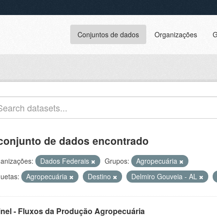
Conjuntos de dados
Organizações
G
conjunto de dados encontrado
anizações:
Dados Federais
Grupos:
Agropecuária
quetas:
Agropecuária
Destino
Delmiro Gouveia - AL
inel - Fluxos da Produção Agropecuária