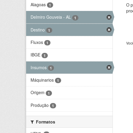
Alagoas
O p
1
pro
Delmiro Gouveia - AL
1
Destino
1
Fluxos
1
Voc
IBGE
1
Insumos
1
Máquinarios
1
Origem
1
Produção
1
Formatos