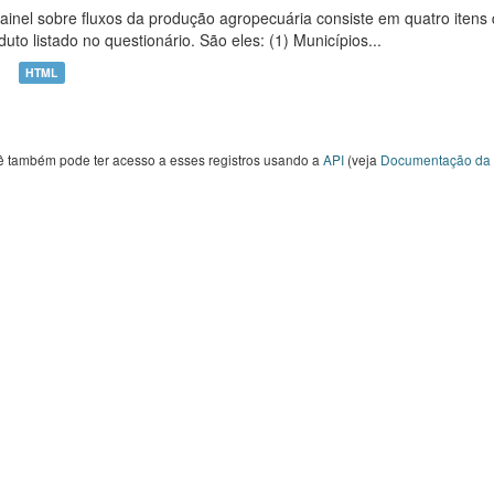
ainel sobre fluxos da produção agropecuária consiste em quatro iten
duto listado no questionário. São eles: (1) Municípios...
HTML
ê também pode ter acesso a esses registros usando a
API
(veja
Documentação da 