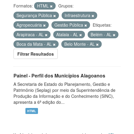
Formatos:
HTML
Grupos:
Segurança Pública
Infraestrutura
Agropecuária
Gestão Pública
Etiquetas:
Arapiraca - AL
Atalaia - AL
Belém - AL
Boca da Mata - AL
Belo Monte - AL
Filtrar Resultados
Painel - Perfil dos Municípios Alagoanos
A Secretaria de Estado do Planejamento, Gestão e
Patrimônio (Seplag) por meio da Superintendência de
Produção da Informação e do Conhecimento (SINC),
apresenta a 6ª edição do...
HTML