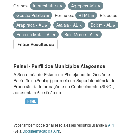
Grupos:
Infraestrutura
Agropecuária
Gestão Pública
Formatos:
HTML
Etiquetas:
Arapiraca - AL
Atalaia - AL
Belém - AL
Boca da Mata - AL
Belo Monte - AL
Filtrar Resultados
Painel - Perfil dos Municípios Alagoanos
A Secretaria de Estado do Planejamento, Gestão e
Patrimônio (Seplag) por meio da Superintendência de
Produção da Informação e do Conhecimento (SINC),
apresenta a 6ª edição do...
HTML
Você também pode ter acesso a esses registros usando a
API
(veja
Documentação da API
).