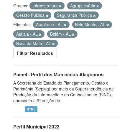
Grupos:
Infraestrutura
Agropecuária
Gestão Pública
Segurança Pública
Etiquetas:
Arapiraca - AL
Belo Monte - AL
Atalaia - AL
Belém - AL
Boca da Mata - AL
Filtrar Resultados
Painel - Perfil dos Municípios Alagoanos
A Secretaria de Estado do Planejamento, Gestão e
Patrimônio (Seplag) por meio da Superintendência de
Produção da Informação e do Conhecimento (SINC),
apresenta a 6ª edição do...
HTML
Perfil Municipal 2023