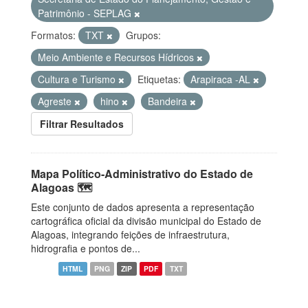
Patrimônio - SEPLAG
Formatos:
TXT
Grupos:
Meio Ambiente e Recursos Hídricos
Cultura e Turismo
Etiquetas:
Arapiraca -AL
Agreste
hino
Bandeira
Filtrar Resultados
Mapa Político-Administrativo do Estado de
Alagoas 🗺️
Este conjunto de dados apresenta a representação
cartográfica oficial da divisão municipal do Estado de
Alagoas, integrando feições de infraestrutura,
hidrografia e pontos de...
HTML
PNG
ZIP
PDF
TXT