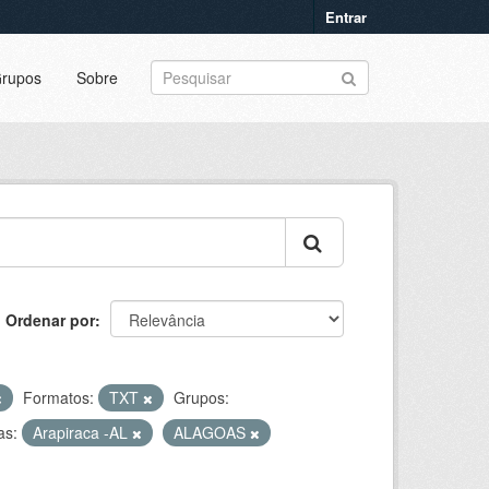
Entrar
rupos
Sobre
Ordenar por
Formatos:
TXT
Grupos:
as:
Arapiraca -AL
ALAGOAS