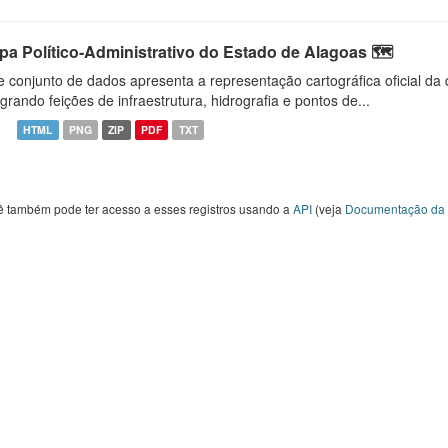
pa Político-Administrativo do Estado de Alagoas 🗺️
e conjunto de dados apresenta a representação cartográfica oficial da
egrando feições de infraestrutura, hidrografia e pontos de...
HTML
PNG
ZIP
PDF
TXT
ê também pode ter acesso a esses registros usando a
API
(veja
Documentação da 