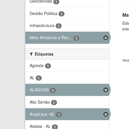
Geociências
1
Gestão Pública
1
Ma
Est
Infraestrutura
1
int
Meio Ambiente e Rec...
1
Etiquetas
Voc
Agreste
1
AL
1
ALAGOAS
1
Alto Sertão
1
Arapiraca -AL
1
Atalaia - AL
1