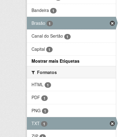
Bandeira
1
Brasão
1
Canal do Sertão
1
Capital
1
Mostrar mais Etiquetas
Formatos
HTML
1
PDF
1
PNG
1
TXT
1
ZIP
1