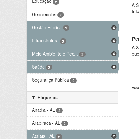
Educação
2
A S
Inf
Geociências
2
Gestão Pública
2
Per
Infraestrutura
2
A S
Meio Ambiente e Rec...
pub
2
Saúde
2
Segurança Pública
2
Voc
Etiquetas
Anadia - AL
2
Arapiraca - AL
2
Atalaia - AL
2