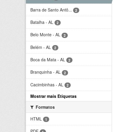
Barra de Santo Antô...
2
Batalha - AL
2
Belo Monte - AL
2
Belém - AL
2
Boca da Mata - AL
2
Branquinha - AL
2
Cacimbinhas - AL
2
Mostrar mais Etiquetas
Formatos
HTML
1
PDF
1