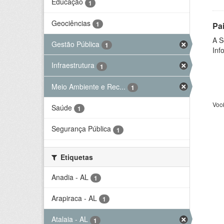
Educação
1
Geociências
1
Pa
A S
Gestão Pública
1
Inf
Infraestrutura
1
Meio Ambiente e Rec...
1
Voc
Saúde
1
Segurança Pública
1
Etiquetas
Anadia - AL
1
Arapiraca - AL
1
Atalaia - AL
1