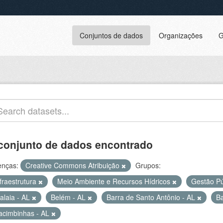
Conjuntos de dados
Organizações
G
conjunto de dados encontrado
enças:
Creative Commons Atribuição
Grupos:
fraestrutura
Meio Ambiente e Recursos Hídricos
Gestão P
alaia - AL
Belém - AL
Barra de Santo Antônio - AL
Ba
acimbinhas - AL