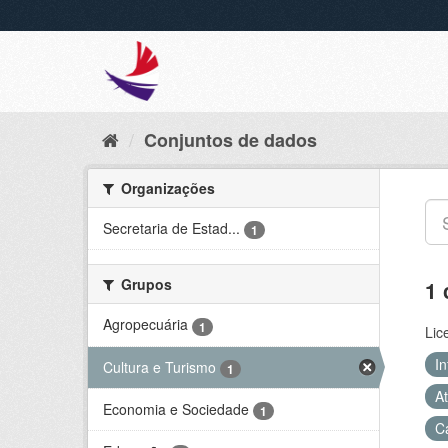
Conjuntos de dados
Organizações
Secretaria de Estad...
1
Grupos
1 
Agropecuária
1
Lic
In
Cultura e Turismo
1
At
Economia e Sociedade
1
C