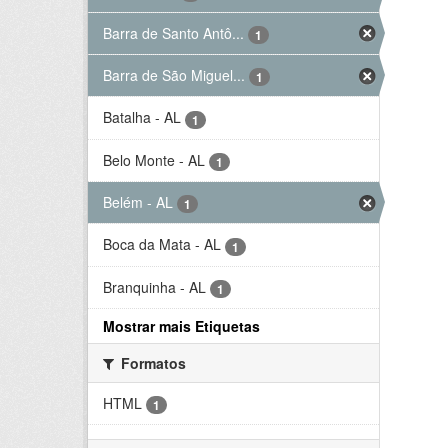
Barra de Santo Antô...
1
Barra de São Miguel...
1
Batalha - AL
1
Belo Monte - AL
1
Belém - AL
1
Boca da Mata - AL
1
Branquinha - AL
1
Mostrar mais Etiquetas
Formatos
HTML
1