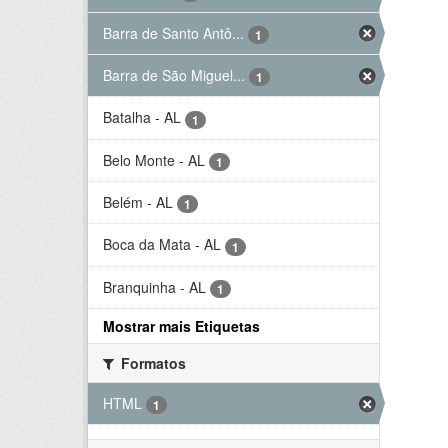
Barra de Santo Antô...
1
Barra de São Miguel...
1
Batalha - AL
1
Belo Monte - AL
1
Belém - AL
1
Boca da Mata - AL
1
Branquinha - AL
1
Mostrar mais Etiquetas
Formatos
HTML
1