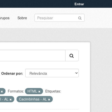
Entrar
rupos
Sobre
Ordenar por
o
Formatos:
HTML
Etiquetas:
l - AL
Cacimbinhas - AL