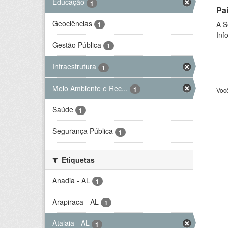
Educação
1
Pa
Geociências
A S
1
Inf
Gestão Pública
1
Infraestrutura
1
Meio Ambiente e Rec...
1
Voc
Saúde
1
Segurança Pública
1
Etiquetas
Anadia - AL
1
Arapiraca - AL
1
Atalaia - AL
1