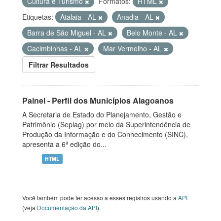
Cultura e Turismo
Formatos:
HTML
Etiquetas:
Atalaia - AL
Anadia - AL
Barra de São Miguel - AL
Belo Monte - AL
Cacimbinhas - AL
Mar Vermelho - AL
Filtrar Resultados
Painel - Perfil dos Municípios Alagoanos
A Secretaria de Estado do Planejamento, Gestão e
Patrimônio (Seplag) por meio da Superintendência de
Produção da Informação e do Conhecimento (SINC),
apresenta a 6ª edição do...
HTML
Você também pode ter acesso a esses registros usando a
API
(veja
Documentação da API
).