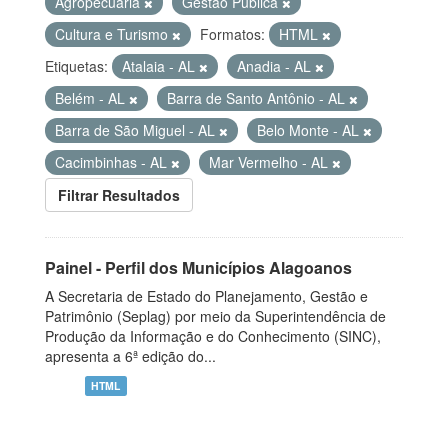
Agropecuária
Gestão Pública
Cultura e Turismo
Formatos:
HTML
Etiquetas:
Atalaia - AL
Anadia - AL
Belém - AL
Barra de Santo Antônio - AL
Barra de São Miguel - AL
Belo Monte - AL
Cacimbinhas - AL
Mar Vermelho - AL
Filtrar Resultados
Painel - Perfil dos Municípios Alagoanos
A Secretaria de Estado do Planejamento, Gestão e
Patrimônio (Seplag) por meio da Superintendência de
Produção da Informação e do Conhecimento (SINC),
apresenta a 6ª edição do...
HTML