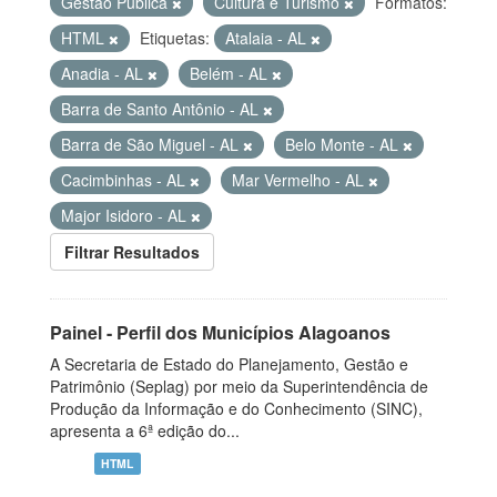
Gestão Pública
Cultura e Turismo
Formatos:
HTML
Etiquetas:
Atalaia - AL
Anadia - AL
Belém - AL
Barra de Santo Antônio - AL
Barra de São Miguel - AL
Belo Monte - AL
Cacimbinhas - AL
Mar Vermelho - AL
Major Isidoro - AL
Filtrar Resultados
Painel - Perfil dos Municípios Alagoanos
A Secretaria de Estado do Planejamento, Gestão e
Patrimônio (Seplag) por meio da Superintendência de
Produção da Informação e do Conhecimento (SINC),
apresenta a 6ª edição do...
HTML