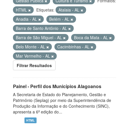
Gestão Pública
Cultura e Turismo
Formatos:
HTML
Etiquetas:
Atalaia - AL
Anadia - AL
Belém - AL
Barra de Santo Antônio - AL
Barra de São Miguel - AL
Boca da Mata - AL
Belo Monte - AL
Cacimbinhas - AL
Mar Vermelho - AL
Filtrar Resultados
Painel - Perfil dos Municípios Alagoanos
A Secretaria de Estado do Planejamento, Gestão e
Patrimônio (Seplag) por meio da Superintendência de
Produção da Informação e do Conhecimento (SINC),
apresenta a 6ª edição do...
HTML