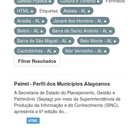
Gestão Pública
Cultura e Turismo
Formatos:
HTML
Etiquetas:
Atalaia - AL
Anadia - AL
Jacaré dos Homens - AL
Belém - AL
Barra de Santo Antônio - AL
Barra de São Miguel - AL
Belo Monte - AL
Cacimbinhas - AL
Mar Vermelho - AL
Filtrar Resultados
Painel - Perfil dos Municípios Alagoanos
A Secretaria de Estado do Planejamento, Gestão e
Patrimônio (Seplag) por meio da Superintendência de
Produção da Informação e do Conhecimento (SINC),
apresenta a 6ª edição do...
HTML