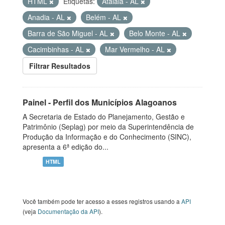
HTML
Etiquetas:
Atalaia - AL
Anadia - AL
Belém - AL
Barra de São Miguel - AL
Belo Monte - AL
Cacimbinhas - AL
Mar Vermelho - AL
Filtrar Resultados
Painel - Perfil dos Municípios Alagoanos
A Secretaria de Estado do Planejamento, Gestão e
Patrimônio (Seplag) por meio da Superintendência de
Produção da Informação e do Conhecimento (SINC),
apresenta a 6ª edição do...
HTML
Você também pode ter acesso a esses registros usando a
API
(veja
Documentação da API
).