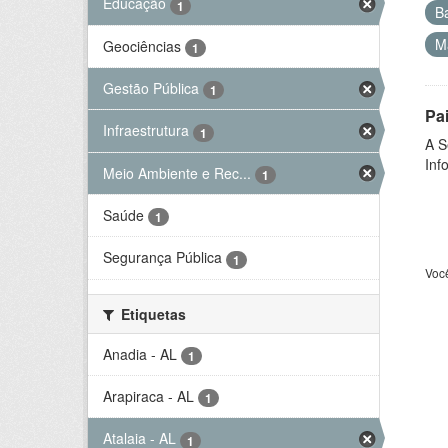
Educação
1
B
M
Geociências
1
Gestão Pública
1
Pa
Infraestrutura
1
A S
Inf
Meio Ambiente e Rec...
1
Saúde
1
Segurança Pública
1
Voc
Etiquetas
Anadia - AL
1
Arapiraca - AL
1
Atalaia - AL
1