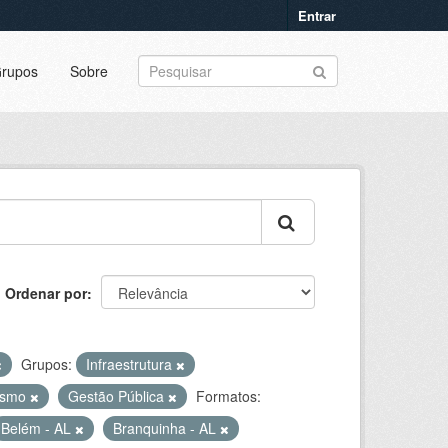
Entrar
rupos
Sobre
Ordenar por
Grupos:
Infraestrutura
rismo
Gestão Pública
Formatos:
Belém - AL
Branquinha - AL