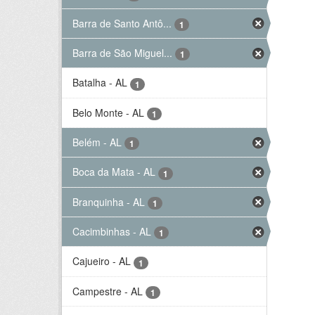
Barra de Santo Antô...
1
Barra de São Miguel...
1
Batalha - AL
1
Belo Monte - AL
1
Belém - AL
1
Boca da Mata - AL
1
Branquinha - AL
1
Cacimbinhas - AL
1
Cajueiro - AL
1
Campestre - AL
1