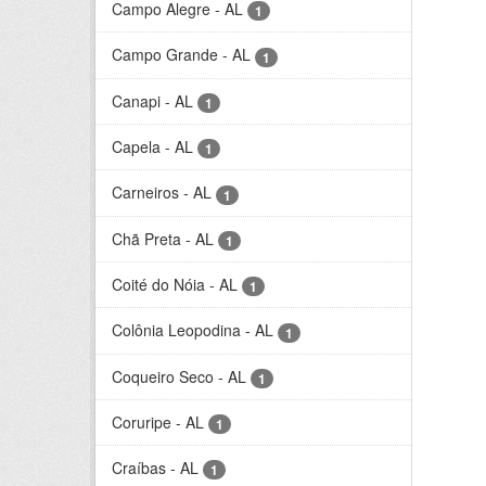
Campo Alegre - AL
1
Campo Grande - AL
1
Canapi - AL
1
Capela - AL
1
Carneiros - AL
1
Chã Preta - AL
1
Coité do Nóia - AL
1
Colônia Leopodina - AL
1
Coqueiro Seco - AL
1
Coruripe - AL
1
Craíbas - AL
1