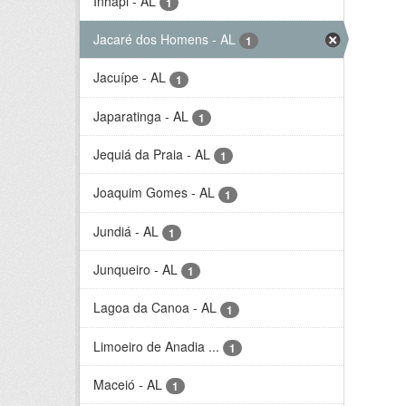
Inhapi - AL
1
Jacaré dos Homens - AL
1
Jacuípe - AL
1
Japaratinga - AL
1
Jequiá da Praia - AL
1
Joaquim Gomes - AL
1
Jundiá - AL
1
Junqueiro - AL
1
Lagoa da Canoa - AL
1
Limoeiro de Anadia ...
1
Maceió - AL
1