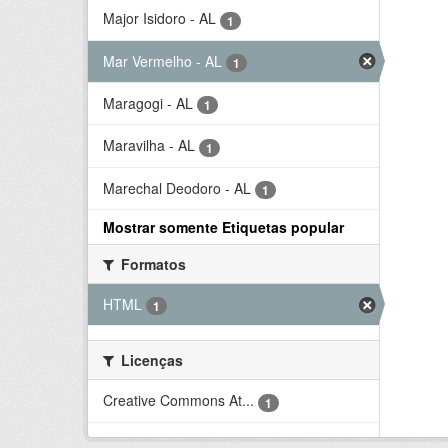
Major Isidoro - AL
1
Mar Vermelho - AL
1
Maragogi - AL
1
Maravilha - AL
1
Marechal Deodoro - AL
1
Mostrar somente Etiquetas popular
Formatos
HTML
1
Licenças
Creative Commons At...
1