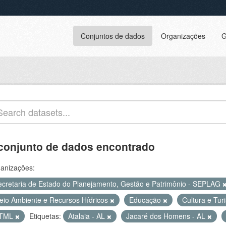
Conjuntos de dados
Organizações
G
conjunto de dados encontrado
anizações:
ecretaria de Estado do Planejamento, Gestão e Patrimônio - SEPLAG
eio Ambiente e Recursos Hídricos
Educação
Cultura e Tu
TML
Etiquetas:
Atalaia - AL
Jacaré dos Homens - AL