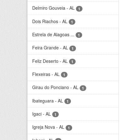
Delmiro Gouveia - AL
1
Dois Riachos - AL
1
Estrela de Alagoas ...
1
Feira Grande - AL
1
Feliz Deserto - AL
1
Flexeiras - AL
1
Girau do Ponciano - AL
1
Ibateguara - AL
1
Igaci - AL
1
Igreja Nova - AL
1