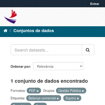
Entrar
Conjuntos de dados
Ordenar por
1 conjunto de dados encontrado
Formatos:
PDF
Grupos:
Gestão Pública
Etiquetas:
Balança comercial
Equino