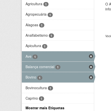
Agricultura
O A
1
inf
Agropecuária
1
Alagoas
1
Analfabetismo
1
Voc
Apicultura
1
Ave
1
Balança comercial
1
Bovino
1
Bovinocultura
1
Caprino
1
Mostrar mais Etiquetas