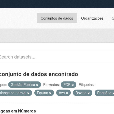
Conjuntos de dados
Organizações
G
conjunto de dados encontrado
pos:
Gestão Pública
Formatos:
PDF
Etiquetas:
alança comercial
Equino
Ave
Bovino
Pecuária
agoas em Números