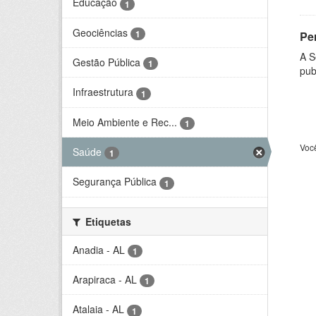
Educação
1
Geociências
1
Per
A S
Gestão Pública
1
pub
Infraestrutura
1
Meio Ambiente e Rec...
1
Voc
Saúde
1
Segurança Pública
1
Etiquetas
Anadia - AL
1
Arapiraca - AL
1
Atalaia - AL
1