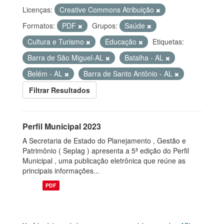
Licenças:
Creative Commons Atribuição
Formatos:
PDF
Grupos:
Saúde
Cultura e Turismo
Educação
Etiquetas:
Barra de São Miguel-AL
Batalha - AL
Belém - AL
Barra de Santo Antônio - AL
Filtrar Resultados
Perfil Municipal 2023
A Secretaria de Estado do Planejamento , Gestão e
Patrimônio ( Seplag ) apresenta a 5ª edição do Perfil
Municipal , uma publicação eletrônica que reúne as
principais informações...
PDF