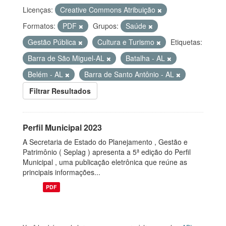
Licenças:
Creative Commons Atribuição
Formatos:
PDF
Grupos:
Saúde
Gestão Pública
Cultura e Turismo
Etiquetas:
Barra de São Miguel-AL
Batalha - AL
Belém - AL
Barra de Santo Antônio - AL
Filtrar Resultados
Perfil Municipal 2023
A Secretaria de Estado do Planejamento , Gestão e
Patrimônio ( Seplag ) apresenta a 5ª edição do Perfil
Municipal , uma publicação eletrônica que reúne as
principais informações...
PDF