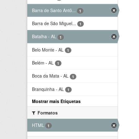
Barra de Santo Antô...
1
Barra de São Miguel...
1
Batalha - AL
1
Belo Monte - AL
1
Belém - AL
1
Boca da Mata - AL
1
Branquinha - AL
1
Mostrar mais Etiquetas
Formatos
HTML
1