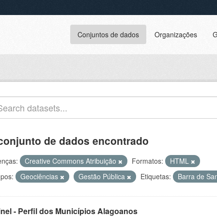
Conjuntos de dados
Organizações
G
conjunto de dados encontrado
enças:
Creative Commons Atribuição
Formatos:
HTML
pos:
Geociências
Gestão Pública
Etiquetas:
Barra de San
inel - Perfil dos Municípios Alagoanos