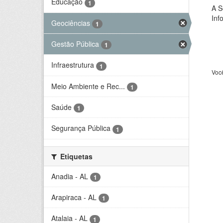
Educação
1
A S
Inf
Geociências
1
Gestão Pública
1
Infraestrutura
1
Voc
Meio Ambiente e Rec...
1
Saúde
1
Segurança Pública
1
Etiquetas
Anadia - AL
1
Arapiraca - AL
1
Atalaia - AL
1