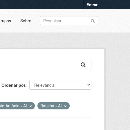
Entrar
rupos
Sobre
Ordenar por
to Antônio - AL
Batalha - AL