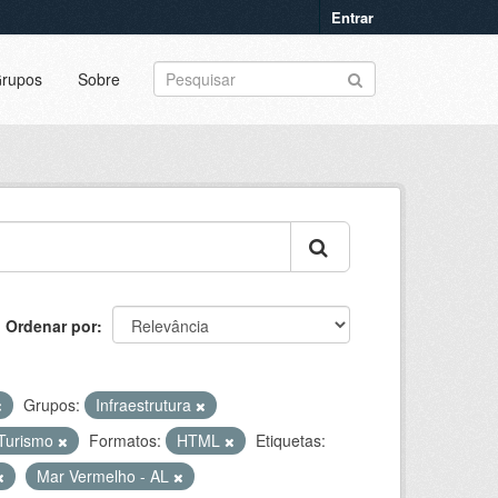
Entrar
rupos
Sobre
Ordenar por
Grupos:
Infraestrutura
 Turismo
Formatos:
HTML
Etiquetas:
Mar Vermelho - AL