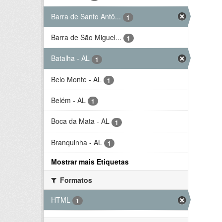
Barra de Santo Antô...
1
Barra de São Miguel...
1
Batalha - AL
1
Belo Monte - AL
1
Belém - AL
1
Boca da Mata - AL
1
Branquinha - AL
1
Mostrar mais Etiquetas
Formatos
HTML
1