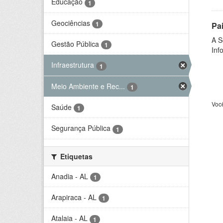
Educação
1
Geociências
1
Pa
A S
Gestão Pública
1
Inf
Infraestrutura
1
Meio Ambiente e Rec...
1
Voc
Saúde
1
Segurança Pública
1
Etiquetas
Anadia - AL
1
Arapiraca - AL
1
Atalaia - AL
1