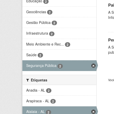
Educação
2
Pa
Geociências
A S
2
Inf
Gestão Pública
2
Infraestrutura
2
Per
Meio Ambiente e Rec...
2
A S
pub
Saúde
2
Segurança Pública
2
Etiquetas
Voc
Anadia - AL
2
Arapiraca - AL
2
Atalaia - AL
2