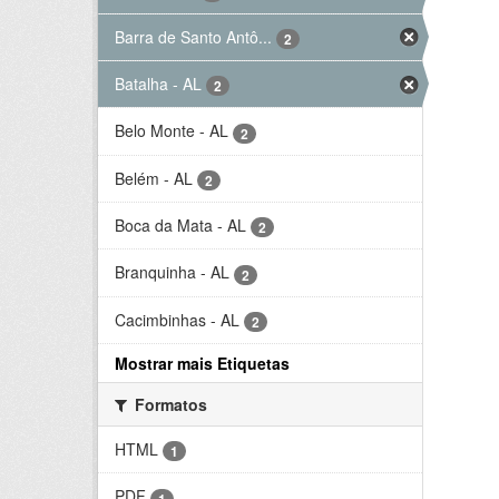
Barra de Santo Antô...
2
Batalha - AL
2
Belo Monte - AL
2
Belém - AL
2
Boca da Mata - AL
2
Branquinha - AL
2
Cacimbinhas - AL
2
Mostrar mais Etiquetas
Formatos
HTML
1
PDF
1