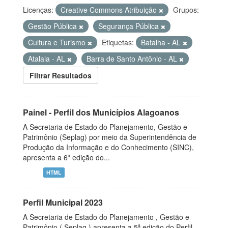
Licenças:
Creative Commons Atribuição
Grupos:
Gestão Pública
Segurança Pública
Cultura e Turismo
Etiquetas:
Batalha - AL
Atalaia - AL
Barra de Santo Antônio - AL
Filtrar Resultados
Painel - Perfil dos Municípios Alagoanos
A Secretaria de Estado do Planejamento, Gestão e
Patrimônio (Seplag) por meio da Superintendência de
Produção da Informação e do Conhecimento (SINC),
apresenta a 6ª edição do...
HTML
Perfil Municipal 2023
A Secretaria de Estado do Planejamento , Gestão e
Patrimônio ( Seplag ) apresenta a 5ª edição do Perfil