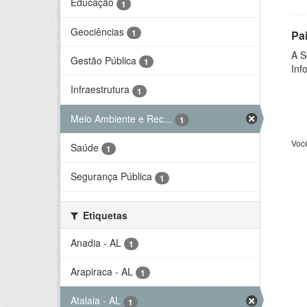
Educação
1
Geociências
1
Pa
A S
Gestão Pública
1
Inf
Infraestrutura
1
Meio Ambiente e Rec...
1
Voc
Saúde
1
Segurança Pública
1
Etiquetas
Anadia - AL
1
Arapiraca - AL
1
Atalaia - AL
1