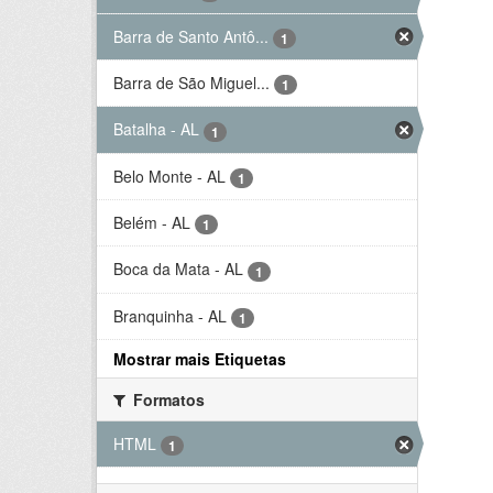
Barra de Santo Antô...
1
Barra de São Miguel...
1
Batalha - AL
1
Belo Monte - AL
1
Belém - AL
1
Boca da Mata - AL
1
Branquinha - AL
1
Mostrar mais Etiquetas
Formatos
HTML
1