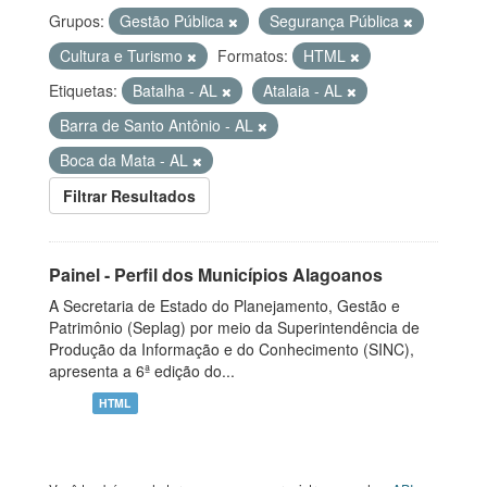
Grupos:
Gestão Pública
Segurança Pública
Cultura e Turismo
Formatos:
HTML
Etiquetas:
Batalha - AL
Atalaia - AL
Barra de Santo Antônio - AL
Boca da Mata - AL
Filtrar Resultados
Painel - Perfil dos Municípios Alagoanos
A Secretaria de Estado do Planejamento, Gestão e
Patrimônio (Seplag) por meio da Superintendência de
Produção da Informação e do Conhecimento (SINC),
apresenta a 6ª edição do...
HTML