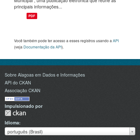
Municipal , uma publicação eletrônica que reúne as
principais informações...
PDF
Você também pode ter acesso a esses registros usando a
API
(veja
Documentação da API
).
Sobre Alagoas em Dados e Informações
API do CKAN
Associação CKAN
Impulsionado por
Idioma
Idioma
português (Brasil)