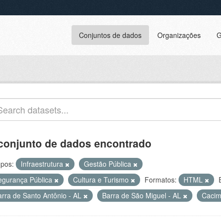
Conjuntos de dados
Organizações
G
conjunto de dados encontrado
pos:
Infraestrutura
Gestão Pública
egurança Pública
Cultura e Turismo
Formatos:
HTML
arra de Santo Antônio - AL
Barra de São Miguel - AL
Cacim