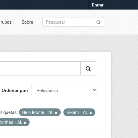
Entrar
rupos
Sobre
Ordenar por
Etiquetas:
Belo Monte - AL
Belém - AL
binhas - AL