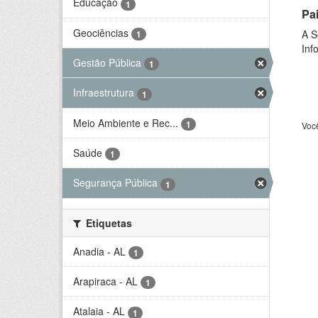
Educação
1
Pa
Geociências
A S
1
Inf
Gestão Pública
1
Infraestrutura
1
Meio Ambiente e Rec...
1
Voc
Saúde
1
Segurança Pública
1
Etiquetas
Anadia - AL
1
Arapiraca - AL
1
Atalaia - AL
1