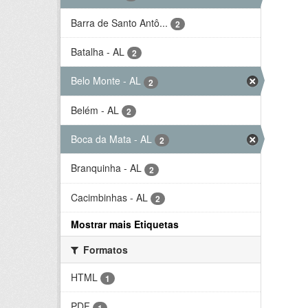
Barra de Santo Antô...
2
Batalha - AL
2
Belo Monte - AL
2
Belém - AL
2
Boca da Mata - AL
2
Branquinha - AL
2
Cacimbinhas - AL
2
Mostrar mais Etiquetas
Formatos
HTML
1
PDF
1