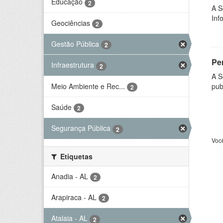
Educação
2
A S
Inf
Geociências
2
Gestão Pública
2
Per
Infraestrutura
2
A S
Meio Ambiente e Rec...
pub
2
Saúde
2
Segurança Pública
2
Voc
Etiquetas
Anadia - AL
2
Arapiraca - AL
2
Atalaia - AL
2