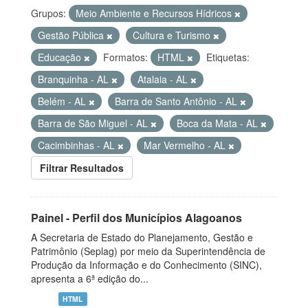
Grupos:
Meio Ambiente e Recursos Hídricos
Gestão Pública
Cultura e Turismo
Educação
Formatos:
HTML
Etiquetas:
Branquinha - AL
Atalaia - AL
Belém - AL
Barra de Santo Antônio - AL
Barra de São Miguel - AL
Boca da Mata - AL
Cacimbinhas - AL
Mar Vermelho - AL
Filtrar Resultados
Painel - Perfil dos Municípios Alagoanos
A Secretaria de Estado do Planejamento, Gestão e
Patrimônio (Seplag) por meio da Superintendência de
Produção da Informação e do Conhecimento (SINC),
apresenta a 6ª edição do...
HTML