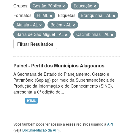
Grupos:
Gestão Pública
Educação
Formatos:
HTML
Etiquetas:
Branquinha - AL
Atalaia - AL
Belém - AL
Barra de São Miguel - AL
Cacimbinhas - AL
Filtrar Resultados
Painel - Perfil dos Municípios Alagoanos
A Secretaria de Estado do Planejamento, Gestão e
Patrimônio (Seplag) por meio da Superintendência de
Produção da Informação e do Conhecimento (SINC),
apresenta a 6ª edição do...
HTML
Você também pode ter acesso a esses registros usando a
API
(veja
Documentação da API
).