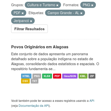
Grupos:
Cultura e Turismo
Formatos:
PNG
PDF
Etiquetas:
Campo Grande - AL
Jeripancó
Filtrar Resultados
Povos Originários em Alagoas
Este conjunto de dados apresenta um panorama
detalhado sobre a população indígena no estado de
Alagoas, consolidando dados estatísticos e espaciais. O
repositório fundamenta-se...
HTML
PNG
XLSX
PDF
GeoJSON
KML
ZIP
CSV
TXT
Você também pode ter acesso a esses registros usando a
API
(veja
Documentação da API
).