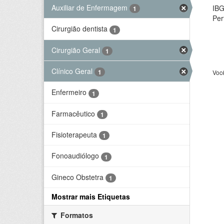
Auxiliar de Enfermagem
IBG
1
Per
Cirurgião dentista
1
Cirurgião Geral
1
Clínico Geral
1
Voc
Enfermeiro
1
Farmacêutico
1
Fisioterapeuta
1
Fonoaudiólogo
1
Gineco Obstetra
1
Mostrar mais Etiquetas
Formatos