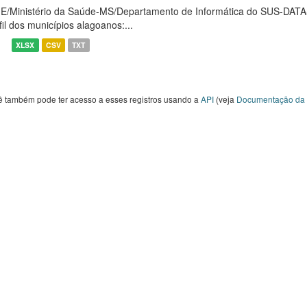
E/Ministério da Saúde-MS/Departamento de Informática do SUS-DAT
fil dos municípios alagoanos:...
XLSX
CSV
TXT
ê também pode ter acesso a esses registros usando a
API
(veja
Documentação da 