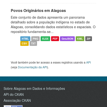
Povos Originários em Alagoas
Este conjunto de dados apresenta um panorama
detalhado sobre a população indígena no estado de
Alagoas, consolidando dados estatísticos e espaciais. O
repositório fundamenta-se...
HTML
PNG
XLSX
PDF
GeoJSON
KML
ZIP
CSV
TXT
Você também pode ter acesso a esses registros usando a
API
(veja
Documentação da API
).
Sobre Alagoas em Dados e Informações
API do CKAN
Associação CKAN