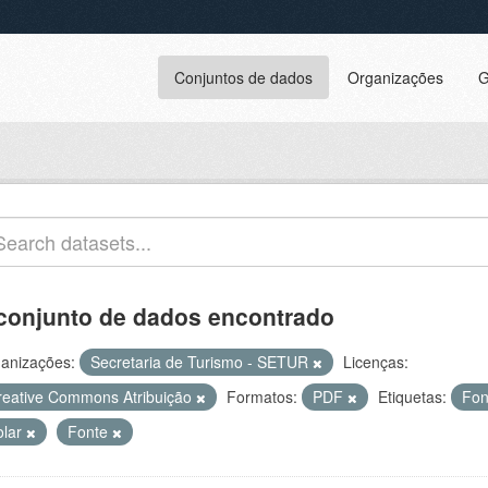
Conjuntos de dados
Organizações
G
conjunto de dados encontrado
anizações:
Secretaria de Turismo - SETUR
Licenças:
reative Commons Atribuição
Formatos:
PDF
Etiquetas:
Fon
olar
Fonte