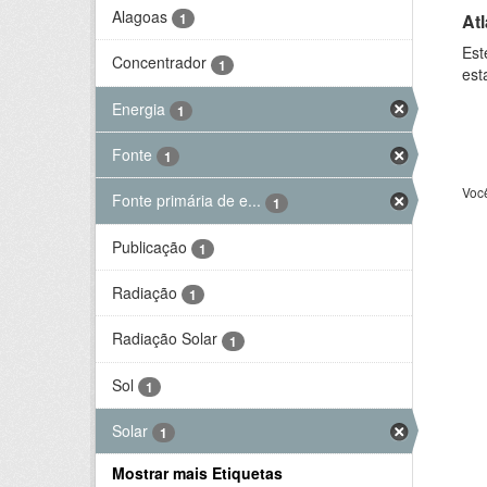
Alagoas
At
1
Est
Concentrador
1
est
Energia
1
Fonte
1
Voc
Fonte primária de e...
1
Publicação
1
Radiação
1
Radiação Solar
1
Sol
1
Solar
1
Mostrar mais Etiquetas