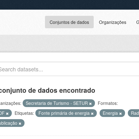
Conjuntos de dados
Organizações
G
conjunto de dados encontrado
anizações:
Secretaria de Turismo - SETUR
Formatos:
DF
Etiquetas:
Fonte primária de energia
Energia
Rad
ublicação