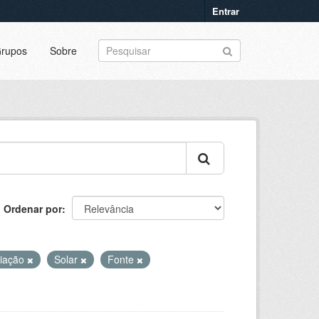
Entrar
rupos
Sobre
Ordenar por
iação
Solar
Fonte