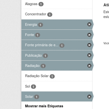
Alagoas
At
1
Est
Concentrador
1
est
Energia
1
Fonte
1
Voc
Fonte primária de e...
1
Publicação
1
Radiação
1
Radiação Solar
1
Sol
1
Solar
1
Mostrar mais Etiquetas