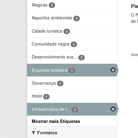
Alagoas
Pl
1
O P
Aspectos ambientais
1
de 
Cidade turística
1
Comunidade negra
1
Voc
Desenvolvimento sus...
1
Empresa hoteleira
1
Governança
1
Hotel
1
Infraestrutura de t...
1
Mostrar mais Etiquetas
Formatos