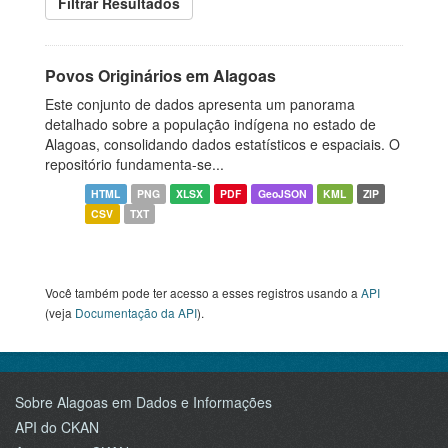
Filtrar Resultados
Povos Originários em Alagoas
Este conjunto de dados apresenta um panorama
detalhado sobre a população indígena no estado de
Alagoas, consolidando dados estatísticos e espaciais. O
repositório fundamenta-se...
HTML
PNG
XLSX
PDF
GeoJSON
KML
ZIP
CSV
TXT
Você também pode ter acesso a esses registros usando a
API
(veja
Documentação da API
).
Sobre Alagoas em Dados e Informações
API do CKAN