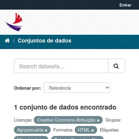
Entrar
Conjuntos de dados
Ordenar por
1 conjunto de dados encontrado
Licenças:
Creative Commons Atribuição
Grupos:
Agropecuária
Formatos:
HTML
Etiquetas: