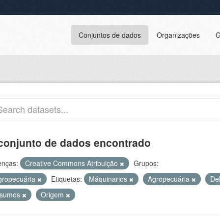
Conjuntos de dados
Organizações
G
conjunto de dados encontrado
enças:
Creative Commons Atribuição
Grupos:
gropecuária
Etiquetas:
Máquinarios
Agropecuária
De
nsumos
Origem