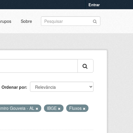
Entrar
rupos
Sobre
Ordenar por
lmiro Gouveia - AL
IBGE
Fluxos