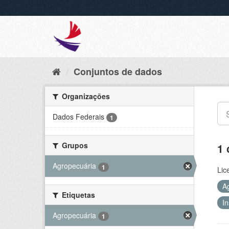
Conjuntos de dados
Organizações
Dados Federais
1
Grupos
1 
Agropecuária
1
Lic
A
Etiquetas
I
Agropecuária
1