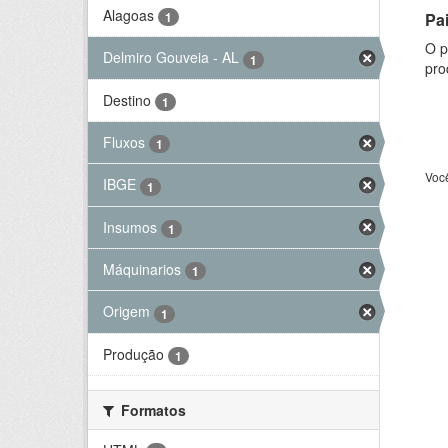
Alagoas
Pa
1
O p
Delmiro Gouveia - AL
1
pro
Destino
1
Fluxos
1
Voc
IBGE
1
Insumos
1
Máquinarios
1
Origem
1
Produção
1
Formatos