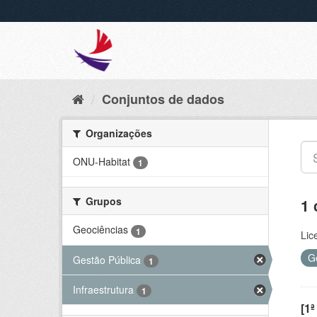
Conjuntos de dados
Organizações
ONU-Habitat
1
Grupos
1 
Geociências
1
Lic
G
Gestão Pública
1
Infraestrutura
1
[1ª