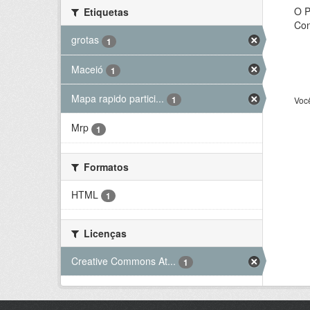
O P
Etiquetas
Con
grotas
1
Maceió
1
Mapa rapido partici...
1
Voc
Mrp
1
Formatos
HTML
1
Licenças
Creative Commons At...
1