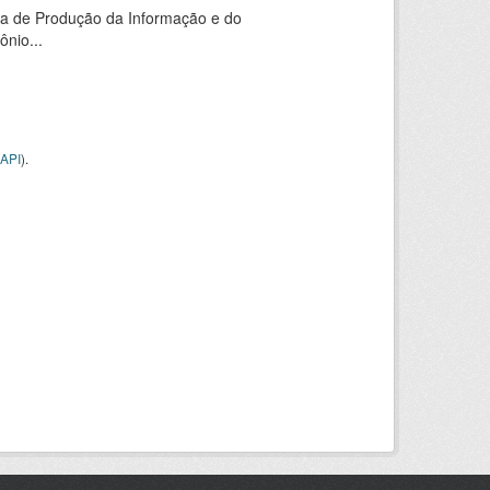
ia de Produção da Informação e do
nio...
API
).