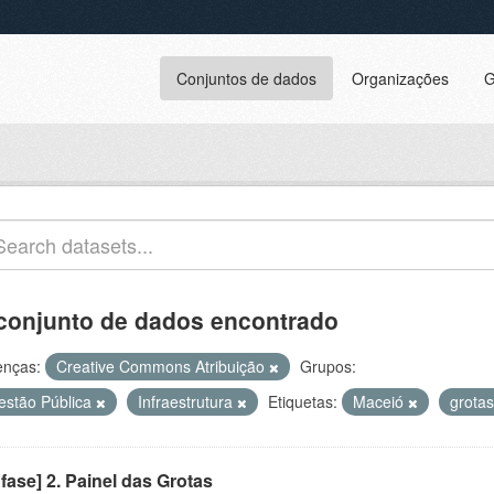
Conjuntos de dados
Organizações
G
conjunto de dados encontrado
enças:
Creative Commons Atribuição
Grupos:
estão Pública
Infraestrutura
Etiquetas:
Maceió
grota
 fase] 2. Painel das Grotas