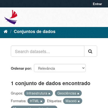
Entrar
Conjuntos de dados
Ordenar por
1 conjunto de dados encontrado
Grupos:
Infraestrutura
Geociências
Formatos:
HTML
Etiquetas:
Maceió